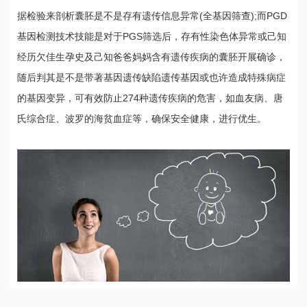
据检验来剖析囊胚是不是存有遗传信息异常(全基因筛查);而PGD
基因检测技术技能是对于PGS筛选后，存有性染色体异常或己知
经历欠佳生孕史及己知爸爸妈妈含有遗传疾病的囊胚开展确诊，
随后判其是不是带著基因遗传缺陷遗传基因或也许造成特殊病症
的基因变异，可有效防止274种遗传疾病的危害，如血友病、唐
氏综合症、波罗的海贫血症等，确保安全健康，进行优生。