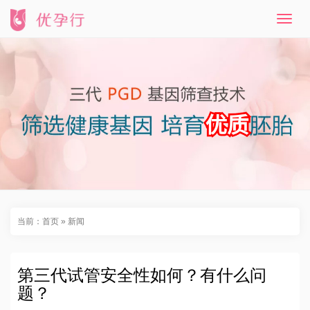
T
o
g
g
l
e
n
a
v
i
g
a
t
i
o
n
当前：
首页
»
新闻
第三代试管安全性如何？有什么问
题？