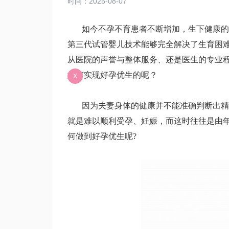
时间：2025-08-07
如今不孕不育患者不断增加，生下健康的宝
第三代试管婴儿技术能够完全解决了生育困
从医院的声誉与整体服务、还是医生的专业
如何实现好孕优生的呢？
X
因为夫妻身体的健康并不能准确判断出精子
就是难以顺利受孕、妊娠，而这时往往是由
何做到好孕优生呢
?