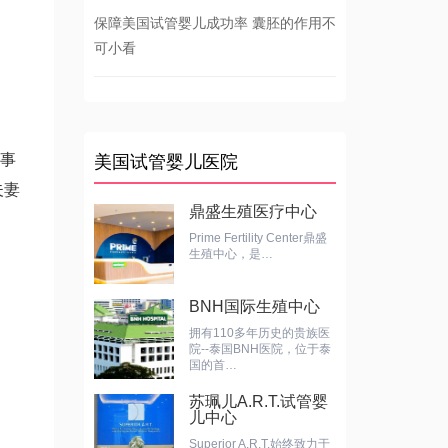
保障美国试管婴儿成功率 囊胚的作用不
可小看
事
美国试管婴儿医院
夫妻
鼎盛生殖医疗中心
Prime Fertility Center鼎盛
生殖中心，是…
BNH国际生殖中心
拥有110多年历史的贵族医
院--泰国BNH医院，位于泰
国的首…
苏珮儿A.R.T.试管婴
儿中心
Superior A.R.T.始终致力于