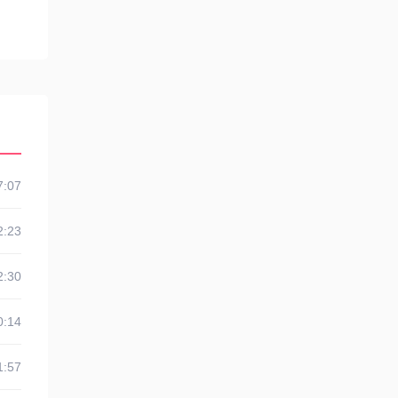
7:07
2:23
2:30
0:14
1:57