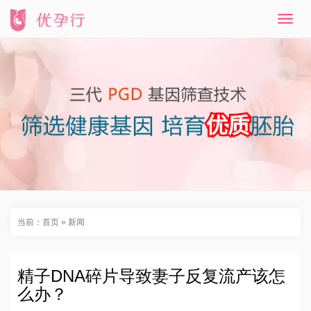
T
o
g
g
l
e
n
a
v
i
g
a
t
i
o
n
当前：
首页
»
新闻
精子DNA碎片导致妻子反复流产该怎
么办？