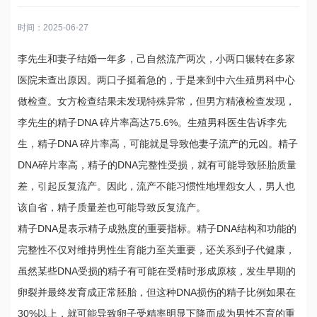
时间：2025-06-27
李先生和妻子结婚一年多，己自然流产两次，小两口辗转在多家
医院未查出原因。两口子挺着急的，于是来到中六生殖男科中心
做检查。女方检查结果未发现特殊异常，但男方精液检查发现，
李先生的精子DNA 碎片率高达75.6%。生殖男科医生告诉李先
生，精子DNA 碎片率高，可能就是导致他妻子流产的元凶。精子
DNA碎片率高，精子的DNA完整性受损，就有可能导致胚胎质量
差，引起反复流产。因此，流产不能习惯性地埋怨女人，男人也
该自省，精子质量差也可能导致反复流产。
精子DNA是表示精子成熟度的重要指标。精子DNA结构和功能的
完整性不仅对维持男性生育能力至关重要，还关系到子代健康，
虽然某些DNA受损的精子有可能在受精时形成原核，发生早期的
卵裂并最终发育成正常胚胎，但这种DNA损伤的精子比例如果在
30%以上，就可能导致卵子受精率明显下降而成为男性不育的重