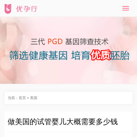
T
o
g
g
l
e
n
a
v
i
g
a
t
i
o
n
当前：
首页
»
美国
做美国的试管婴儿大概需要多少钱