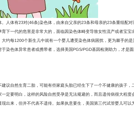
体有23对(46条)染色体，由来自父亲的23条和母亲的23条重组配对
孕育下一代的危害是非常大的，面临因染色体畸变导致女性流产或者宝宝
大约每1200个新生儿中就有一个婴儿遭受染色体病困扰，更为棘手的是
于染色体异常患者或携带者，选择美国PGS/PGD基因检测助力，才是圆
建议自然生育二胎，可能有些家庭头胎已经生下了一个不健康的孩子，
家一定要明白，这样的风险自然受孕是无法规避的，而且遗传病很大程度
显现出来，但并不代表不遗传。如果执意要生，美国第三代试管婴儿可以