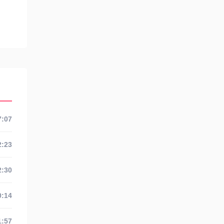
7:07
2:23
2:30
0:14
1:57