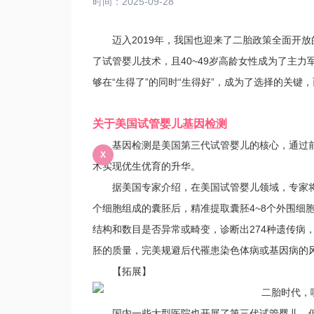
时间：2025-09-28
迈入2019年，我国也迎来了二胎政策全面开放
了试管婴儿技术，且40~49岁高龄女性成为了主
够在“生得了”的同时“生得好”，成为了选择的关键
关于美国试管婴儿基因检测
基因检测是美国第三代试管婴儿的核心，通过前沿
X
术实现优生优育的升华。
据美国专家介绍，在美国试管婴儿领域，专家将由
个细胞组成的囊胚后，精准提取囊胚4~8个外围细胞
结构和数目是否异常或畸变，诊断出274种遗传病
胚的质量，完美规避后代罹患染色体病或基因病的
【拓展】
国内一些大型医院也开展了第三代试管婴儿，但目前