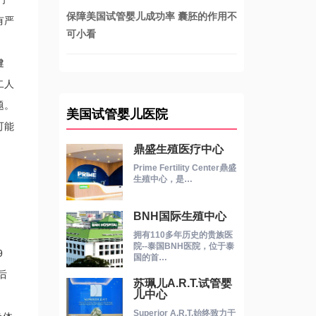
保障美国试管婴儿成功率 囊胚的作用不
有严
可小看
健
二人
题。
美国试管婴儿医院
可能
鼎盛生殖医疗中心
Prime Fertility Center鼎盛
生殖中心，是…
BNH国际生殖中心
拥有110多年历史的贵族医
院--泰国BNH医院，位于泰
9
国的首…
后
苏珮儿A.R.T.试管婴
儿中心
Superior A.R.T.始终致力于