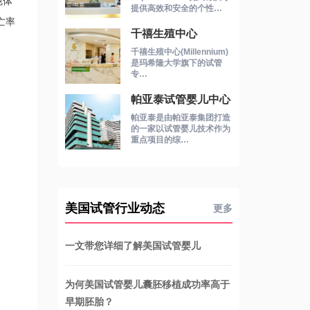
色体
提供高效和安全的个性…
亡率
千禧生殖中心
千禧生殖中心(Millennium)
。
是玛希隆大学旗下的试管
专…
帕亚泰试管婴儿中心
帕亚泰是由帕亚泰集团打造
的一家以试管婴儿技术作为
重点项目的综…
美国试管行业动态
更多
一文带您详细了解美国试管婴儿
为何美国试管婴儿囊胚移植成功率高于
早期胚胎？