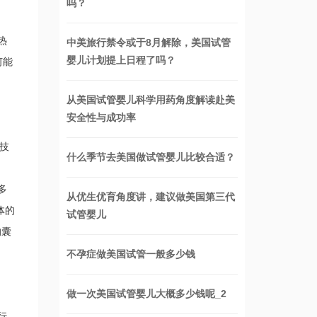
吗？
热
中美旅行禁令或于8月解除，美国试管
婴儿计划提上日程了吗？
何能
从美国试管婴儿科学用药角度解读赴美
安全性与成功率
技
什么季节去美国做试管婴儿比较合适？
多
从优生优育角度讲，建议做美国第三代
体的
试管婴儿
的囊
不孕症做美国试管一般多少钱
做一次美国试管婴儿大概多少钱呢_2
行