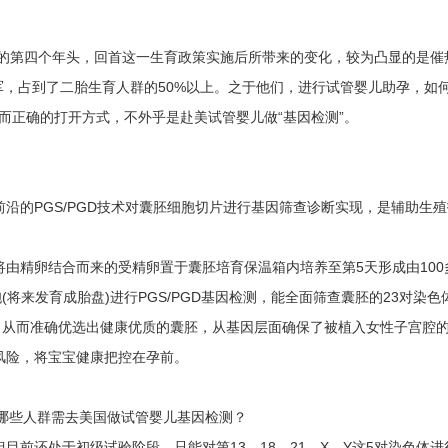
的第四个年头，回首这一生育政策实施后所带来的变化，较为凸显的是催
力军，占到了二胎生育人群的50%以上。之于他们，进行试管婴儿助孕，如
，而正确的打开方式，不外乎是赴美试管婴儿做“基因检测”。
的PGS/PGD技术对囊胚细胞切片进行基因筛查诊断实现，是辅助生殖
精卵结合而来的受精卵置于囊胚培育保温箱内培养至第5天形成由100
(将来发育成胎盘)进行PGS/PGD基因检测，能全面筛查囊胚的23对染色
，从而准确优选出健康优质的囊胚，从基因层面确保了被植入女性子宫腔
风险，将宝宝健康把控在孕前。
还处于初级试验阶段，只能对第13、18、21、X、Y这5对染色体进