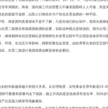
是非常局限的。再者，国内第三代试管婴儿不像美国那样人人可做，而是
病史的家庭可选择，以防人们将此作为个性化生育选择的一种手段。
性，很多国内患者朋友不是不了解，只是在他们的认知中，觉得头胎很
为生育二胎便没有做基因检测的必要，实际这种观点是错误的。因为父母
常，难保精卵在结合受精以及受精卵生长发育过程中不出现染色体异常问
龄、环境、生活压力等影响，精卵质量也会变差，由此孕育出来的宝宝很
因此，生育二胎进行基因筛查诊断是很有必要的。
的年龄越来越大有很大关系。从生理角度，女性黄金生育年龄是23~3
得卵子数量和质量均走下坡路，随之升高的是染色体异常发生率，到35岁
流产以及胎儿畸形等现象频发。