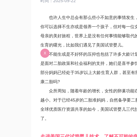
时间：2025-09-22
也许人生中总会有那么些小不如意的事情发生，
你可以选择不生亦或是领养一个孩子，但对每一位
母亲的美好旅程，世界上是没有任何事情能够取代
生育的曙光，比如我们遇见了美国试管婴儿。
X
不能生或是不好怀的压抑也包括了许多大龄计划
是面对二胎政策和社会福利的支持，她们是喜半参
部分妈妈已经处于35岁以上大龄生育人群，甚至有
康二胎吗?
众所周知，随着年龄的增长，女性的卵巢功能在
越小。对于已经45岁的二胎准妈妈，自然备孕要
全球优质医疗资源共享的如今，美国试管婴儿三代
了。
走进美国三代试管婴儿技术，了解不可能的突