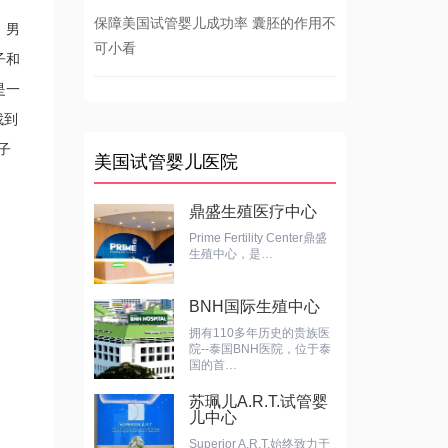
保障美国试管婴儿成功率 囊胚的作用不
、男
可小看
子和
是一
找到
子
美国试管婴儿医院
鼎盛生殖医疗中心
Prime Fertility Center鼎盛
生殖中心，是…
BNH国际生殖中心
拥有110多年历史的贵族医
院--泰国BNH医院，位于泰
国的首…
苏珮儿A.R.T.试管婴
儿中心
Superior A.R.T.始终致力于