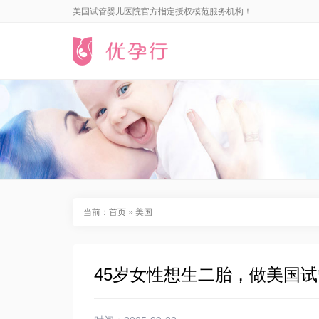
美国试管婴儿医院官方指定授权模范服务机构！
当前：
首页
»
美国
45岁女性想生二胎，做美国