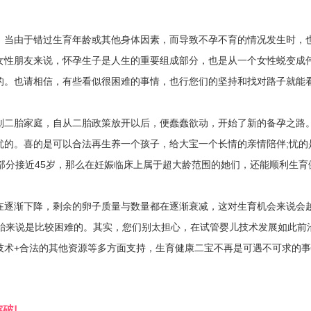
当由于错过生育年龄或其他身体因素，而导致不孕不育的情况发生时，
女性朋友来说，怀孕生子是人生的重要组成部分，也是从一个女性蜕变成
的。也请相信，有些看似很困难的事情，也行您们的坚持和找对路子就能
二胎家庭，自从二胎政策放开以后，便蠢蠢欲动，开始了新的备孕之路
忧的。喜的是可以合法再生养一个孩子，给大宝一个长情的亲情陪伴;忧的
部分接近45岁，那么在妊娠临床上属于超大龄范围的她们，还能顺利生育
逐渐下降，剩余的卵子质量与数量都在逐渐衰减，这对生育机会来说会
二胎来说是比较困难的。其实，您们别太担心，在试管婴儿技术发展如此前
技术+合法的其他资源等多方面支持，生育健康二宝不再是可遇不可求的
破!