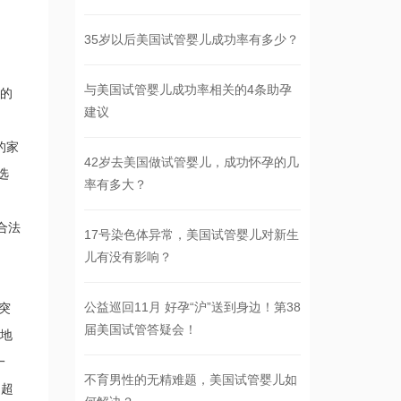
35岁以后美国试管婴儿成功率有多少？
与美国试管婴儿成功率相关的4条助孕
段的
建议
的家
42岁去美国做试管婴儿，成功怀孕的几
选
率有多大？
合法
17号染色体异常，美国试管婴儿对新生
儿有没有影响？
公益巡回11月 好孕“沪”送到身边！第38
因突
届美国试管答疑会！
、地
一
不育男性的无精难题，美国试管婴儿如
出超