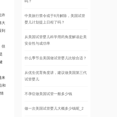
吗？
也许
中美旅行禁令或于8月解除，美国试管
婴儿计划提上日程了吗？
伟大
看到
从美国试管婴儿科学用药角度解读赴美
安全性与成功率
。但
是
什么季节去美国做试管婴儿比较合适？
健
从优生优育角度讲，建议做美国第三代
越来
试管婴儿
沿和
事情
不孕症做美国试管一般多少钱
做一次美国试管婴儿大概多少钱呢_2