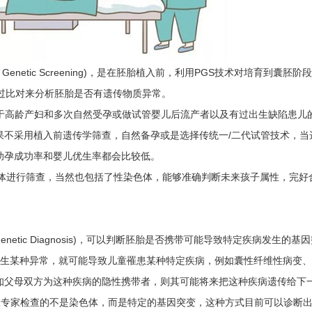
 Genetic Screening)，是在胚胎植入前，利用PGS技术对培育到囊胚阶
过比对来分析胚胎是否有遗传物质异常。
高龄产妇和多次自然受孕或做试管婴儿后流产者以及有过出生缺陷患儿
果不采用植入前遗传学筛查，自然备孕或是选择传统一/二代试管技术，当
助孕成功率和婴儿优生率都会比较低。
体进行筛查，当然也包括了性染色体，能够准确判断未来孩子属性，完好
 Genetic Diagnosis)，可以判断胚胎是否携带可能导致特定疾病发生的基
因发生某种异常，就可能导致儿童罹患某种特定疾病，例如囊性纤维性病变
知父母双方为这种疾病的隐性携带者，则其可能将来把这种疾病遗传给下
验室专家检查的不是染色体，而是特定的基因突变，这种方式目前可以诊断