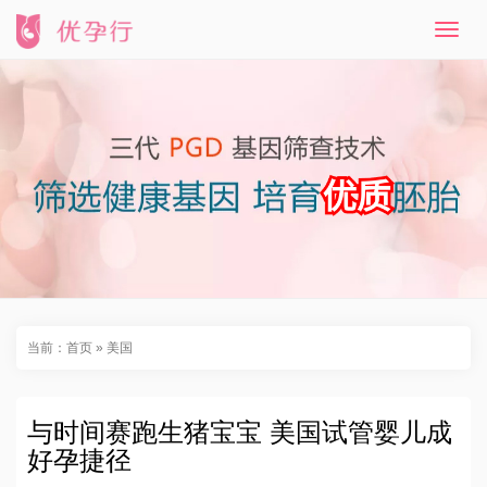
T
o
g
g
l
e
n
a
v
i
g
a
t
i
o
n
当前：
首页
»
美国
与时间赛跑生猪宝宝 美国试管婴儿成
好孕捷径