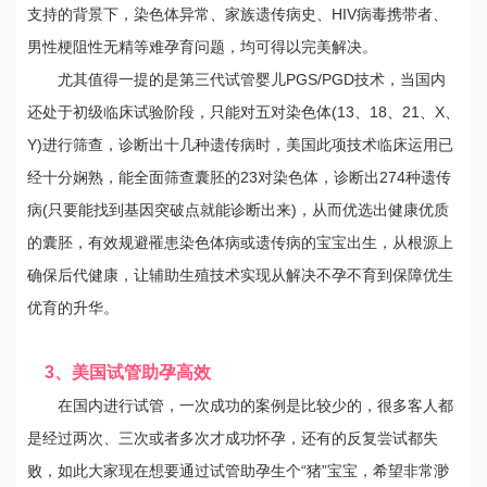
支持的背景下，染色体异常、家族遗传病史、HIV病毒携带者、
男性梗阻性无精等难孕育问题，均可得以完美解决。
尤其值得一提的是第三代试管婴儿PGS/PGD技术，当国内
还处于初级临床试验阶段，只能对五对染色体(13、18、21、X、
Y)进行筛查，诊断出十几种遗传病时，美国此项技术临床运用已
经十分娴熟，能全面筛查囊胚的23对染色体，诊断出274种遗传
病(只要能找到基因突破点就能诊断出来)，从而优选出健康优质
的囊胚，有效规避罹患染色体病或遗传病的宝宝出生，从根源上
确保后代健康，让辅助生殖技术实现从解决不孕不育到保障优生
优育的升华。
3、美国试管助孕高效
在国内进行试管，一次成功的案例是比较少的，很多客人都
是经过两次、三次或者多次才成功怀孕，还有的反复尝试都失
败，如此大家现在想要通过试管助孕生个“猪”宝宝，希望非常渺