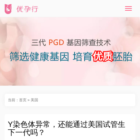
T
o
g
g
l
e
n
a
v
i
g
a
t
i
o
n
当前：
首页
»
美国
Y染色体异常，还能通过美国试管生
下一代吗？