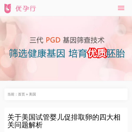
T
o
g
g
l
e
n
a
v
i
g
a
t
i
o
n
当前：
首页
»
美国
关于美国试管婴儿促排取卵的四大相
关问题解析